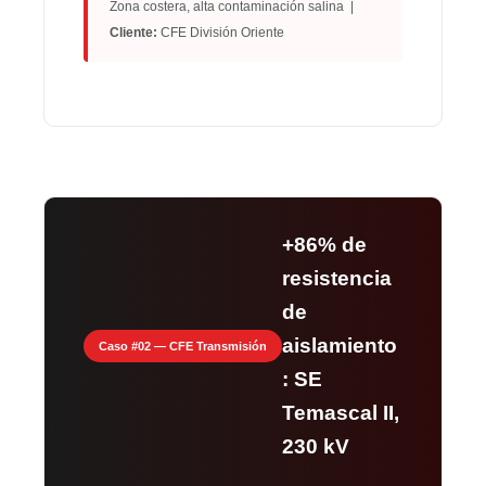
Zona costera, alta contaminación salina |
Cliente:
CFE División Oriente
+86% de
resistencia
de
aislamiento
Caso #02 — CFE Transmisión
: SE
Temascal II,
230 kV