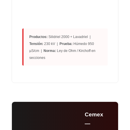
Productos:
Silidriel 2000 + Lavadriel |
Tensión:
230 kV |
Prueba:
Húmedo 950
µS/cm |
Norma:
Ley de Ohm / Kirchoff en
secciones
Cemex
—