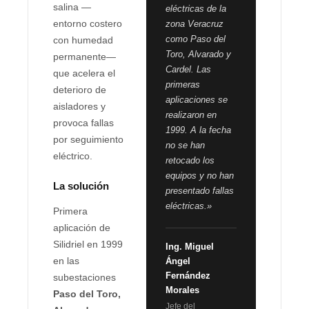
salina —
eléctricas de la
entorno costero
zona Veracruz
como Paso del
con humedad
Toro, Alvarado y
permanente—
Cardel. Las
que acelera el
primeras
deterioro de
aplicaciones se
aisladores y
realizaron en
provoca fallas
1999. A la fecha
por seguimiento
no se han
eléctrico.
retocado los
equipos y no han
La solución
presentado fallas
eléctricas.»
Primera
aplicación de
Silidriel en 1999
Ing. Miguel
en las
Ángel
Fernández
subestaciones
Morales
Paso del Toro,
Jefe del