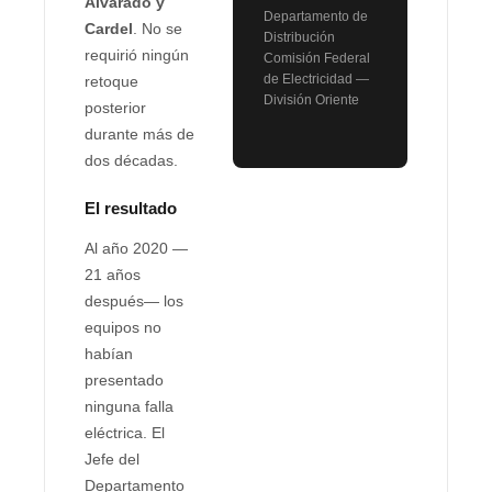
Alvarado y
Departamento de
Cardel
. No se
Distribución
requirió ningún
Comisión Federal
de Electricidad —
retoque
División Oriente
posterior
durante más de
dos décadas.
El resultado
Al año 2020 —
21 años
después— los
equipos no
habían
presentado
ninguna falla
eléctrica. El
Jefe del
Departamento