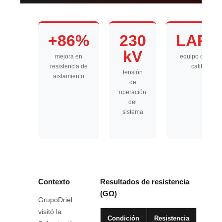
+86%
230
LAPE
kV
mejora en
equipo de prue
resistencia de
calibrado
tensión
aislamiento
de
operación
del
sistema
Contexto
Resultados de resistencia
(GΩ)
GrupoDriel
visitó la
Condición
Resistencia