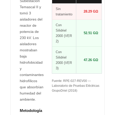
Subestación
Temascal II y
Sin
28.29 GΩ
tomó 3
tratamiento
aisladores del
Con
reactor de
Silidriel
potencia de
52.51 GΩ
2000 (VER
230 kV. Los
2)
aisladores
mostraban
Con
baja
Silidriel
47.26 GΩ
hidrofobicidad
2000 (VER
3)
y
contaminantes
hidrofílicos
Fuente: RPE-027-REV00 —
Laboratorio de Pruebas Eléctricas
que absorbían
GrupoDriel (2018)
humedad del
ambiente.
Metodología