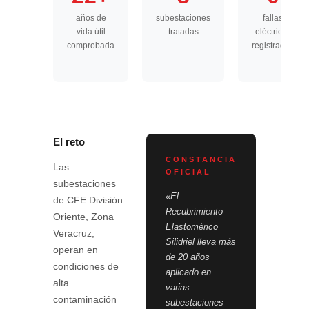
años de
subestaciones
fallas
vida útil
tratadas
eléctricas
comprobada
registradas
El reto
CONSTANCIA
Las
OFICIAL
subestaciones
«El
de CFE División
Recubrimiento
Oriente, Zona
Elastomérico
Veracruz,
Silidriel lleva más
operan en
de 20 años
condiciones de
aplicado en
alta
varias
contaminación
subestaciones