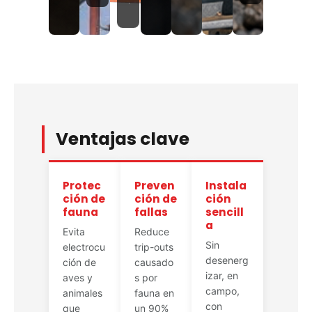
.
Ventajas clave
Protec
Preven
Instala
ción de
ción de
ción
fauna
fallas
sencill
a
Evita
Reduce
Sin
electrocu
trip-outs
desenerg
ción de
causado
izar, en
aves y
s por
campo,
animales
fauna en
con
que
un 90%