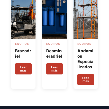
EQUIPOS
EQUIPOS
EQUIPOS
Brazodr
Desmin
Andami
iel
eradriel
os
Especia
lizados
Leer
Leer
más
más
Leer
más