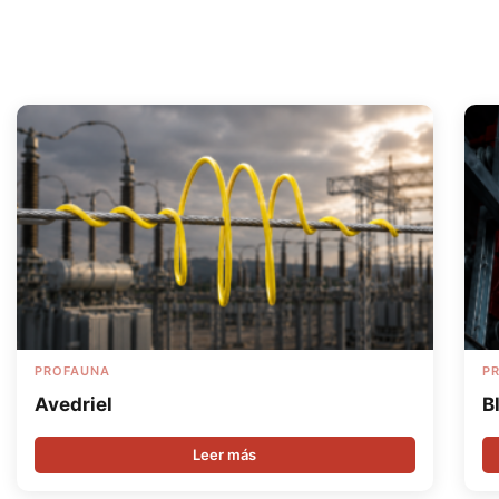
PROFAUNA
P
Avedriel
B
Leer más