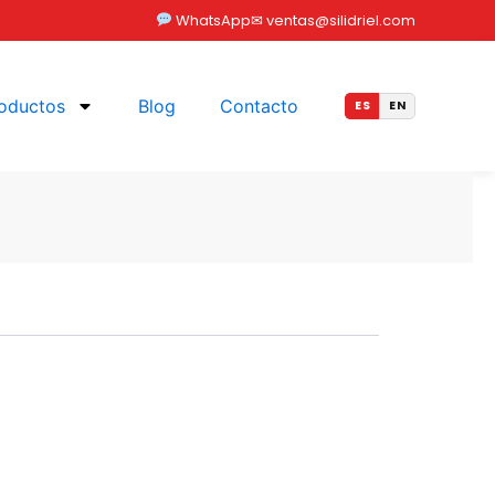
WhatsApp
✉ ventas@silidriel.com
oductos
Blog
Contacto