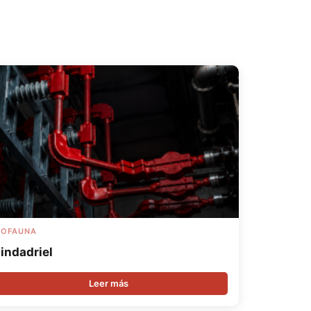
ROFAUNA
lindadriel
Leer más