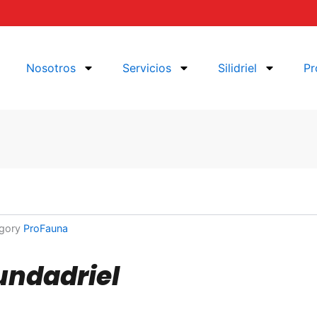
Nosotros
Servicios
Silidriel
Pr
gory
ProFauna
undadriel