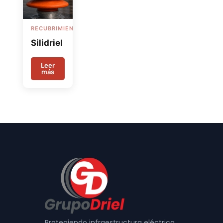
RECUBRIMIENTOS
Silidriel
Leer
más
Protegiendo infraestructura eléctrica