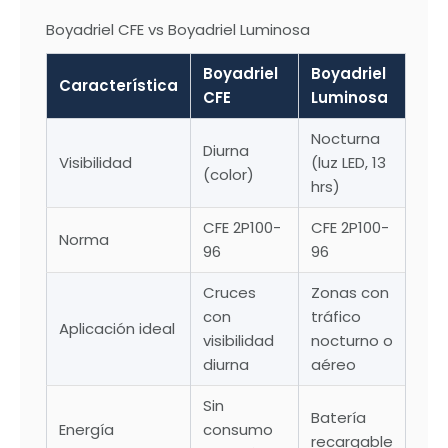
Boyadriel CFE vs Boyadriel Luminosa
Boyadriel
Boyadriel
Característica
CFE
Luminosa
Nocturna
Diurna
Visibilidad
(luz LED, 13
(color)
hrs)
CFE 2P100-
CFE 2P100-
Norma
96
96
Cruces
Zonas con
con
tráfico
Aplicación ideal
visibilidad
nocturno o
diurna
aéreo
Sin
Batería
Energía
consumo
recargable