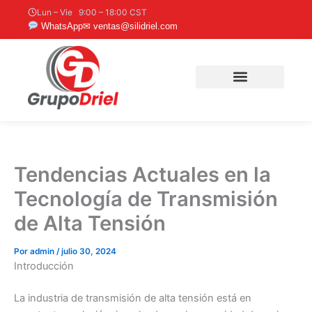
Ir
Lun – Vie 9:00 – 18:00 CST
al
WhatsApp
✉ ventas@silidriel.com
contenido
Tendencias Actuales en la
Tecnología de Transmisión
de Alta Tensión
Por
admin
/
julio 30, 2024
Introducción
La industria de transmisión de alta tensión está en