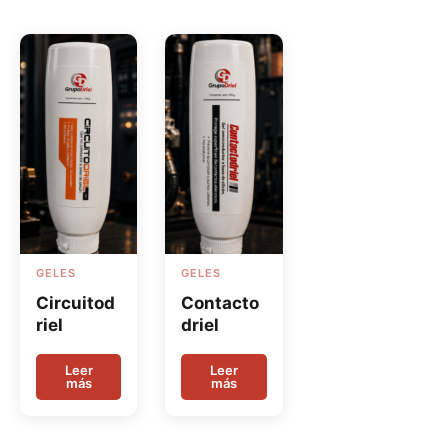
GELES
GELES
Circuitod
Contacto
riel
driel
Leer
Leer
más
más