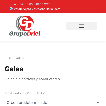
Ir
Lun – Vie 9:00 – 18:00 CST
al
WhatsApp
✉ ventas@silidriel.com
contenido
Inicio
/ Geles
Geles
Geles dieléctricos y conductores
Mostrando los 2 resultados