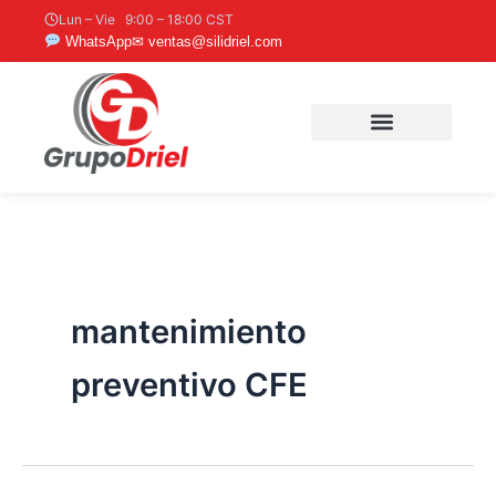
Ir
Lun – Vie 9:00 – 18:00 CST
al
WhatsApp
✉ ventas@silidriel.com
contenido
mantenimiento
preventivo CFE